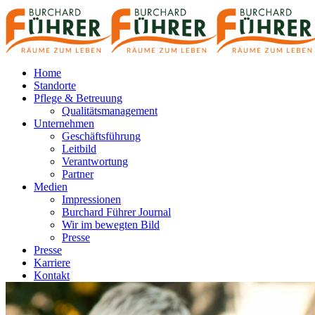
Home
Standorte
Pflege & Betreuung
Qualitätsmanagement
Unternehmen
Geschäftsführung
Leitbild
Verantwortung
Partner
Medien
Impressionen
Burchard Führer Journal
Wir im bewegten Bild
Presse
Presse
Karriere
Kontakt