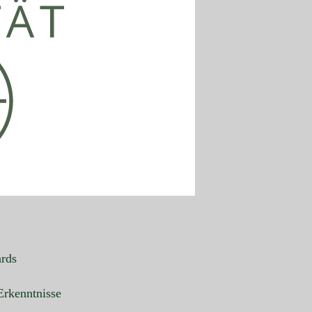
ards
Erkenntnisse