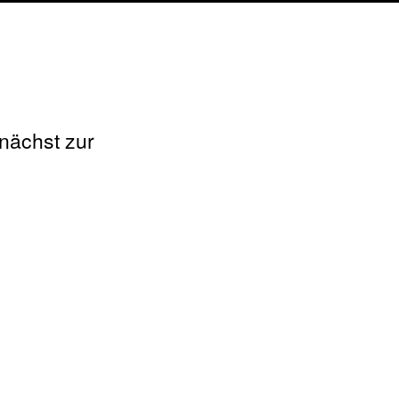
unächst zur
Barrierefreien Version.